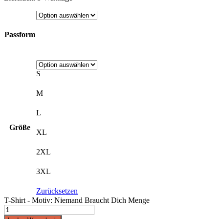
Passform
S
M
L
Größe
XL
2XL
3XL
Zurücksetzen
T-Shirt - Motiv: Niemand Braucht Dich Menge