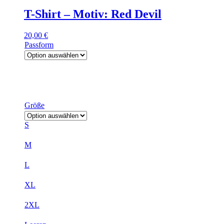
T-Shirt – Motiv: Red Devil
20,00
€
Passform
Größe
S
M
L
XL
2XL