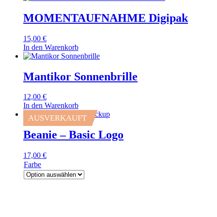
MOMENTAUFNAHME Digipak
15,00
€
In den Warenkorb
Mantikor Sonnenbrille
12,00
€
In den Warenkorb
AUSVERKAUFT
Beanie – Basic Logo
17,00
€
Farbe