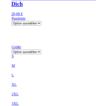
Dich
20,00
€
Passform
Größe
S
M
L
XL
2XL
3XL