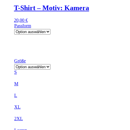
T-Shirt – Motiv: Kamera
20,00
€
Passform
Größe
S
M
L
XL
2XL